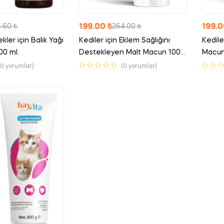
199.00
₺
199.
5.60
₺
264.00
₺
ler için Balık Yağı
Kediler için Eklem Sağlığını
Kedile
00 ml.
Destekleyen Malt Macun 100
Macun 
gr.
(0 yorumlar)
(0 yorumlar)