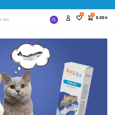
4
0
0.00
₺