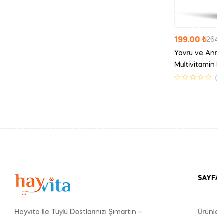
199.00
₺
26
Yavru ve Ann
Multivitamin
SAYF
Hayvita İle Tüylü Dostlarınızı Şımartın –
Ürünl