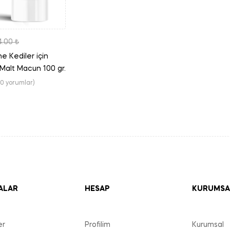
4.00
₺
e Kediler için
 Malt Macun 100 gr.
(0 yorumlar)
ALAR
HESAP
KURUMSA
er
Profilim
Kurumsal