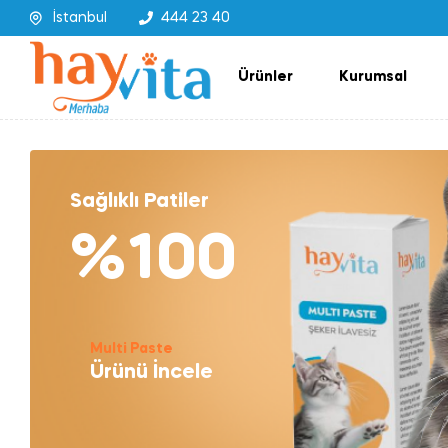
İstanbul
444 23 40
Ürünler
Kurumsal
Sağlıklı Patiler
%100
Multi Paste
Ürünü İncele