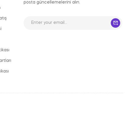
posta güncellemelerini alın.
n
atış
i
ikası
rtları
tikası