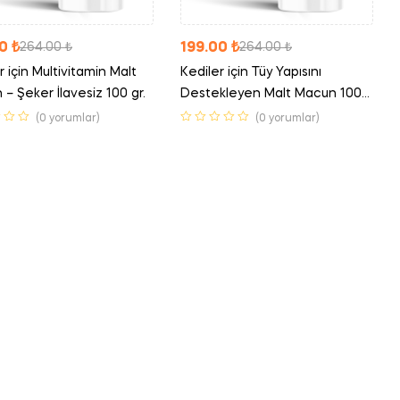
00
₺
199.00
₺
264.00
₺
264.00
₺
r için Multivitamin Malt
Kediler için Tüy Yapısını
– Şeker İlavesiz 100 gr.
Destekleyen Malt Macun 100
gr.
(0 yorumlar)
(0 yorumlar)