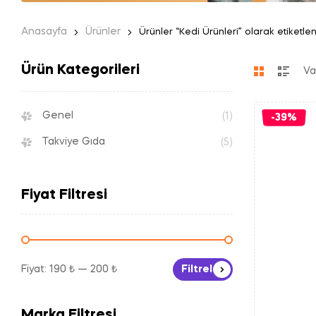
Anasayfa
Ürünler
Ürünler “Kedi Ürünleri” olarak etiketle
Ürün Kategorileri
Genel
(1)
-39%
Takviye Gıda
(5)
Fiyat Filtresi
Fiyat:
190 ₺
—
200 ₺
Filtrele
Marka Filtresi