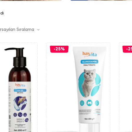
ndi
-25%
-2