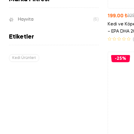
199.00
₺
32
Hayvita
(6)
Kedi ve Köpek
– EPA DHA 2
Etiketler
Kedi Ürünleri
-25%