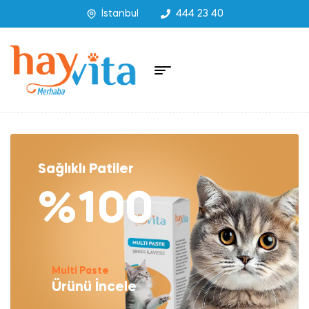
İstanbul
444 23 40
Sağlıklı Patiler
%100
Multi Paste
Ürünü İncele